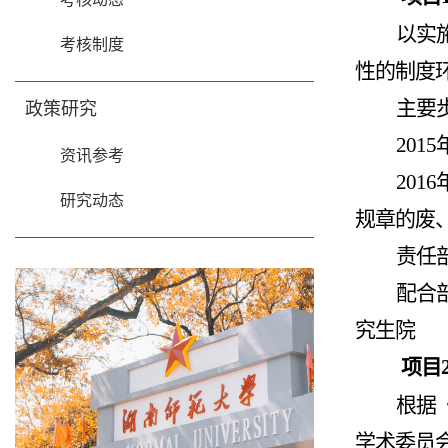
以实
考核制度
性的制度
政策研究
主要
2015
资讯参考
2016
研究动态
规章的废
责任
配合
究生院
项目
根据
学术委员