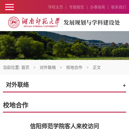
学校主页
|
专题报告
|
办事指南
|
联系我们
当前位置:
首页
对外联络
校地合作
正文
>
>
>
对外联络
+
校地合作
信阳师范学院客人来校访问