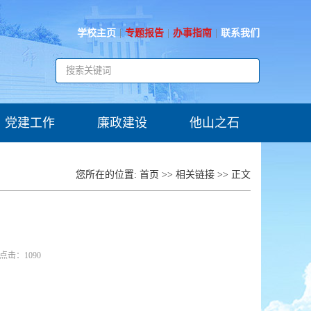
学校主页
|
专题报告
|
办事指南
|
联系我们
党建工作
廉政建设
他山之石
党务公开
政策文件
您所在的位置:
首页
>>
相关链接
>> 正文
学习交流
清廉校园
专题教育
警示教育
4 点击：
1090