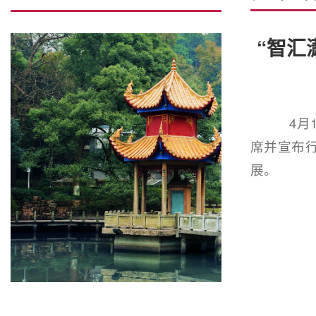
“智汇
4月1
席并宣布
展。