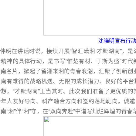
沈晓明宣布行
明在讲话时说，接续开展“智汇潇湘 才聚湖南”，是
示精神的具体行动，是书写“惟楚有材、于斯为盛”时
南名片，掀起了留湘来湘的青春浪潮，汇聚了创新创业
湖南有难得的战略机遇、无限的成长潜力、良好的平台
梦想，“才聚湖南”正当其时。此次我们准备了更优质
青年人友好导向、科产融合方向和签约落地靶向。诚邀
南“湘”伴“湘”守，在“双向奔赴”中谱写灿烂辉煌的青春