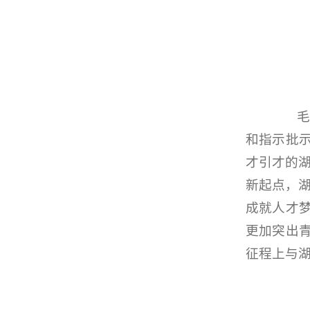
毛伟
和指示批
才引才的湖
新起点，
成就人才
更加突出
征程上与湖